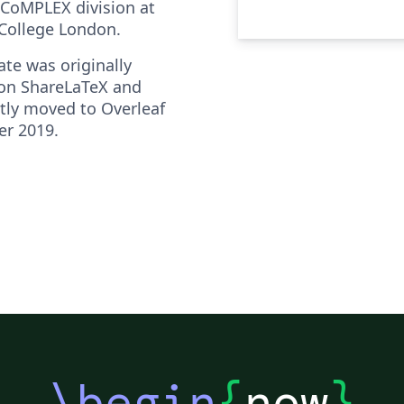
CoMPLEX division at
 College London.
ate was originally
on ShareLaTeX and
ly moved to Overleaf
r 2019.
\begin
{
now
}