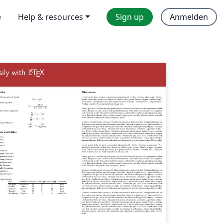
e
Help & resources
Sign up
Anmelden