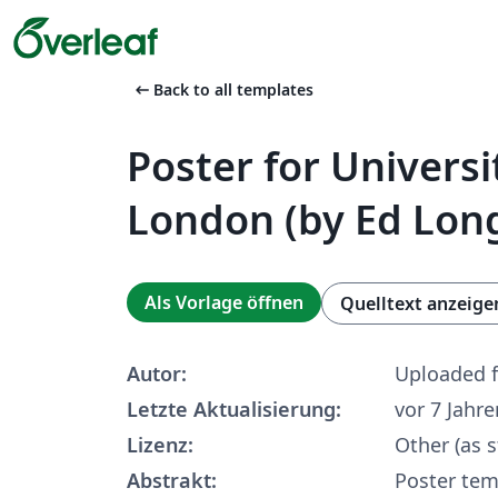
arrow_left_alt
Back to all templates
Poster for Universi
London (by Ed Lon
Als Vorlage öffnen
Quelltext anzeige
Autor:
Uploaded 
Letzte Aktualisierung:
vor 7 Jahre
Lizenz:
Other (as s
Abstrakt:
Poster tem