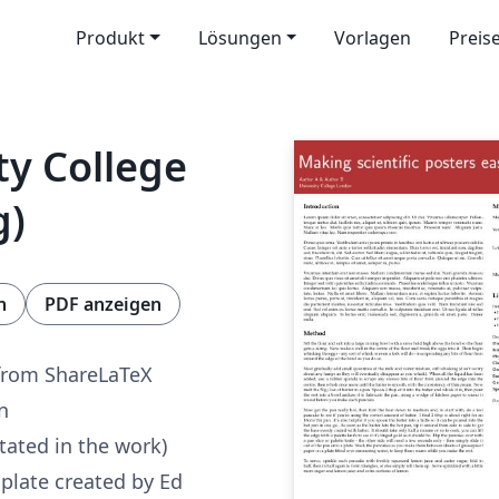
Produkt
Lösungen
Vorlagen
Preis
ty College
g)
n
PDF anzeigen
from ShareLaTeX
n
tated in the work)
plate created by Ed