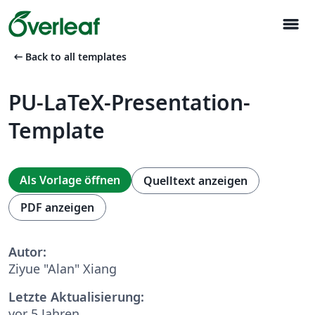
menu
arrow_left_alt
Back to all templates
PU-LaTeX-Presentation-
Template
Als Vorlage öffnen
Quelltext anzeigen
PDF anzeigen
Autor:
Ziyue "Alan" Xiang
Letzte Aktualisierung:
vor 5 Jahren