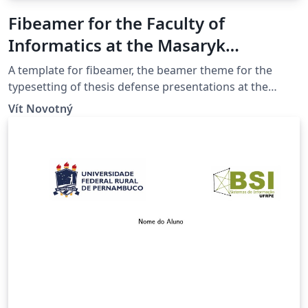
Fibeamer for the Faculty of
Informatics at the Masaryk
University in Brno
A template for fibeamer, the beamer theme for the
type­set­ting of the­sis defense presentations at the
Masaryk Univer­sity (Brno, Czech Repub­lic). For more
Vít Novotný
information about the theme, see
https://www.fi.muni.cz/lemma/projekty/fithesis3#fibea
mer.