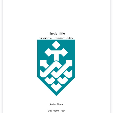
https://www.fi.muni.cz/lemma/projekty/fithesis3#fibea
mer.