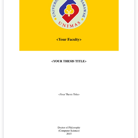
BibLaTeX permettant une gestion très fine de la
bibliographie, Quelques réglages proposés par défaut
pour faciliter l'emploi des options de BibLaTeX, Rendu
esthétique des titres de chapitres et parties, Utilisation
de la classe [book] avec toutes ses possibilités. Licence
La classe Bredele est placée sous licence GNU GPL v.3.
Copyright 2008, 2010, 2014 : Christophe Masutti (voir
fichier bredele.cls). Histoire Bredele est le noms des
petits gâteaux alsaciens préparés traditionnellement
lors des fêtes de fin d'année. C'est aussi la période
propice où l'on passe de longues soirées d'hiver à
améliorer des mises en pages tout en grignotant ces
délicieux petits démons. Bredele répond à tous ceux qui
souhaitent disposer d'une classe LaTeX pour leur travail
sans pour autant avoir le temps de chercher pendant
des heures comment configurer leur fichier de style.
C'est aussi une classe qui montre combien LaTeX est
outil indispensable pour qui veut efficacement rédiger