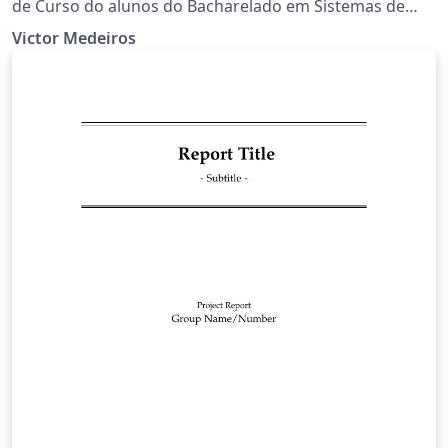
de Curso do alunos do Bacharelado em Sistemas de
Informação da UFRPE.
Victor Medeiros