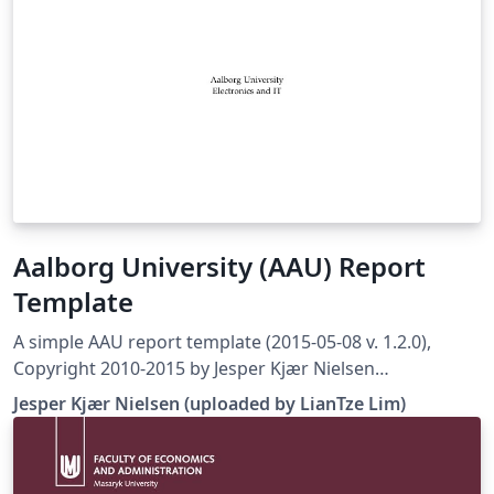
Aalborg University (AAU) Report
Template
A simple AAU report template (2015-05-08 v. 1.2.0),
Copyright 2010-2015 by Jesper Kjær Nielsen
&lt;jkn@es.aau.dk&gt; This is free software: you can
Jesper Kjær Nielsen (uploaded by LianTze Lim)
redistribute it and/or modify it under the terms of the
GNU General Public License as published by the Free
Software Foundation, either version 3 of the License, or