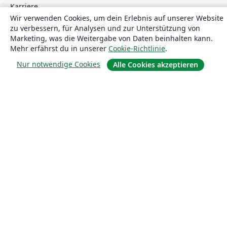
Karriere
Wir verwenden Cookies, um dein Erlebnis auf unserer Website
Blog
zu verbessern, für Analysen und zur Unterstützung von
Marketing, was die Weitergabe von Daten beinhalten kann.
Mehr erfährst du in unserer
Cookie-Richtlinie
.
Lösungen
Nur notwendige Cookies
Alle Cookies akzeptieren
For business
Für Universitäten
For government
Für Verlage
Customer stories
Lernen
Erste Schritte mit LaTeX in Overleaf
Vorlagen
Webinare