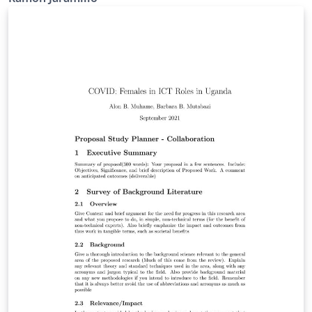
integradoras de las señales de diferencia que
provienen de los sumadores. En este caso, a la salida
del segundo integrador aparece el comparador como
convertidor ADC de 1 bit cuya salida alimenta al bloque
convertidor DAC (Digital a Analógico) de 1 bit y a la
etapa de Filtro Digital o Diezmador. La teoría, en idioma
inglés, de este diseño se encuentra en el documento
"How delta-sigma ADCs work, Part 1", publicado por la
empresa Texas Instruments de Bonnie Baker, disponible
en el enlace https://www.ti.com/lit/pdf/slyt423?
keyMatch=BONNIE%20BAKER&amp;tisearch=Search-
EN-technicaldocument