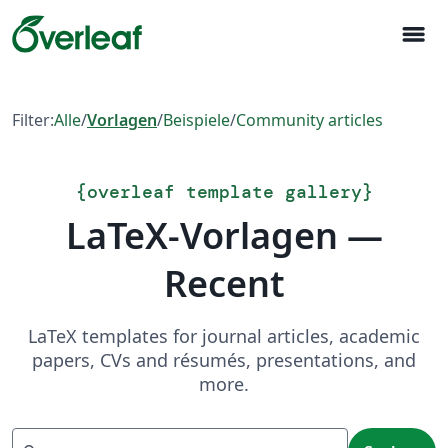
menu
Filter:
Alle
/
Vorlagen
/
Beispiele
/
Community articles
{
overleaf template gallery
}
LaTeX-Vorlagen —
Recent
LaTeX templates for journal articles, academic
papers, CVs and résumés, presentations, and
more.
Suchen