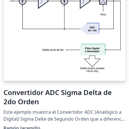
Convertidor ADC Sigma Delta de
2do Orden
Este ejemplo muestra el Convertidor ADC (Analógico a
Digital) Sigma Delte de Segundo Orden que a diferencia
del Convertidor de primer orden, tiene dos etapas
Ramón Jaramillo