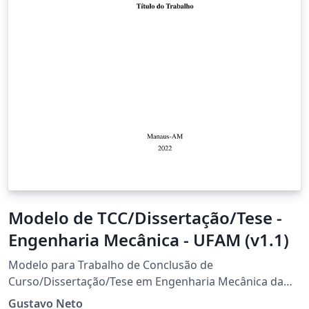
Modelo de TCC/Dissertação/Tese -
Engenharia Mecânica - UFAM (v1.1)
Modelo para Trabalho de Conclusão de
Curso/Dissertação/Tese em Engenharia Mecânica da
Universidade Federal do Amazonas
Gustavo Neto