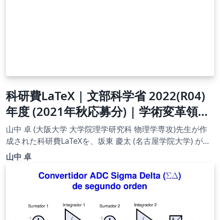
科研費LaTeX | 文部科学省 2022(R04)
年度 (2021年秋応募分) | 学術変革領域
研究(A) (総括班) | 2021.08.20
山中 卓 (大阪大学 大学院理学研究科 物理学専攻)先生が作
成された科研費LaTeXを、坂東 慶太 (名古屋学院大学) が了
承を得てテンプレート登録しています。 詳細はこちら↓を
山中 卓
ご確認ください。 http://osksn2.hep.sci.osaka-
u.ac.jp/~taku/kakenhiLaTeX/