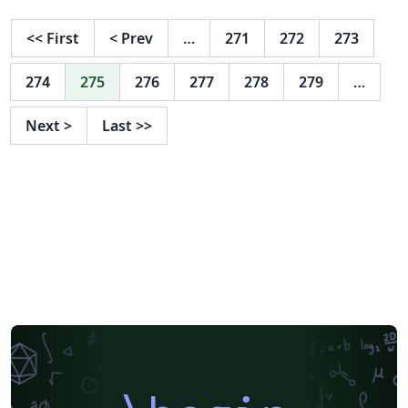
<<
First
<
Prev
…
271
272
273
274
275
276
277
278
279
…
Next
>
Last
>>