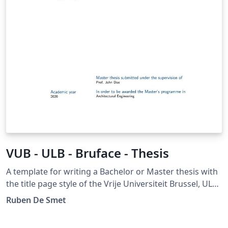
VUB - ULB - Bruface - Thesis
A template for writing a Bachelor or Master thesis with
the title page style of the Vrije Universiteit Brussel, ULB
and Bruface. Please report bugs at
Ruben De Smet
https://gitlab.com/rubdos/texlive-vub/issues