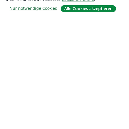
Nur notwendige Cookies
Alle Cookies akzeptieren
For business
Für Universitäten
For government
Für Verlage
Customer stories
Lernen
Erste Schritte mit LaTeX in Overleaf
Vorlagen
Webinare
Overleaf-Lernzentrum
So fügst du Bilder ein
So erstellst du Tabellen