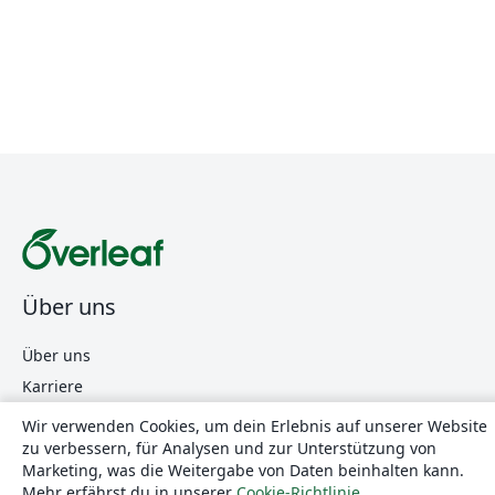
Über uns
Über uns
Karriere
Blog
Wir verwenden Cookies, um dein Erlebnis auf unserer Website
zu verbessern, für Analysen und zur Unterstützung von
Marketing, was die Weitergabe von Daten beinhalten kann.
Lösungen
Mehr erfährst du in unserer
Cookie-Richtlinie
.