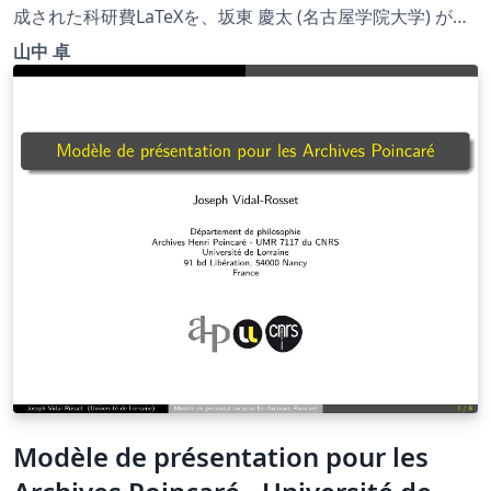
成された科研費LaTeXを、坂東 慶太 (名古屋学院大学) が了
承を得てテンプレート登録しています。 詳細はこちら↓を
山中 卓
ご確認ください。 http://osksn2.hep.sci.osaka-
u.ac.jp/~taku/kakenhiLaTeX/
Modèle de présentation pour les