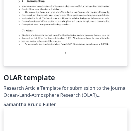
OLAR template
Research Article Template for submission to the journal
Ocean-Land-Atmosphere Research (OLAR)
spj.sciencemag.org/olar
Samantha Bruno Fuller