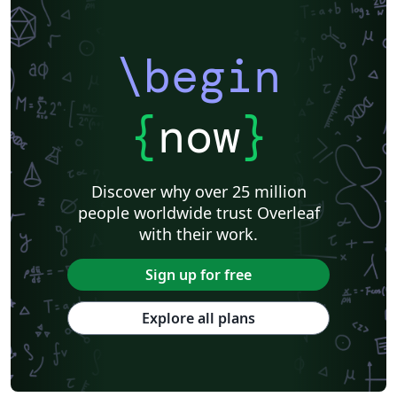
\begin
{
now
}
Discover why over 25 million
people worldwide trust Overleaf
with their work.
Sign up for free
Explore all plans