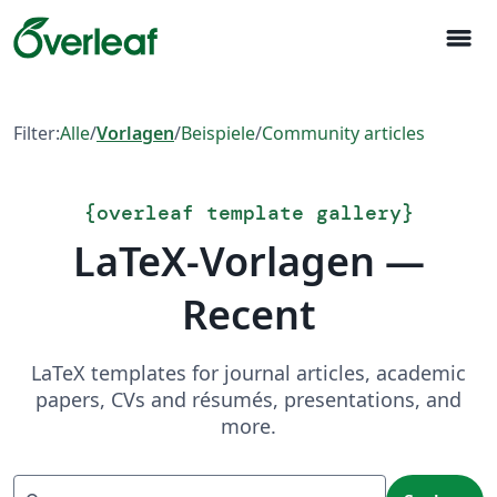
menu
Filter:
Alle
/
Vorlagen
/
Beispiele
/
Community articles
{
overleaf template gallery
}
LaTeX-Vorlagen —
Recent
LaTeX templates for journal articles, academic
papers, CVs and résumés, presentations, and
more.
Suchen