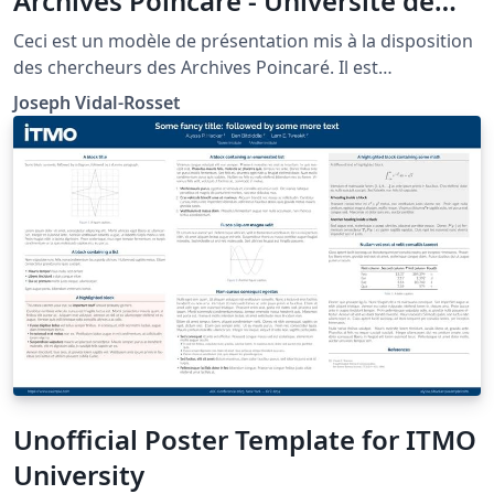
Archives Poincaré - Université de
Lorraine à Nancy
Ceci est un modèle de présentation mis à la disposition
des chercheurs des Archives Poincaré. Il est
évidemment à adapter.
Joseph Vidal-Rosset
Unofficial Poster Template for ITMO
University