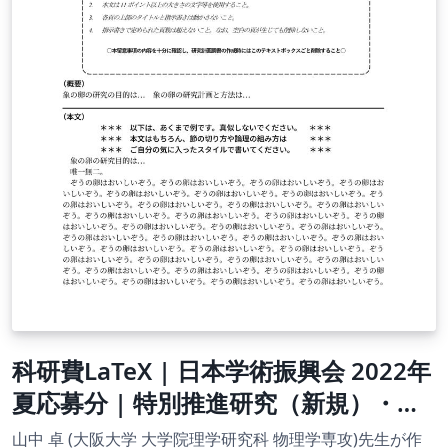
科研費LaTeX | 日本学術振興会 2022年
夏応募分 | 特別推進研究（新規）・日
本語版その１ | 2023.04.18
山中 卓 (大阪大学 大学院理学研究科 物理学専攻)先生が作