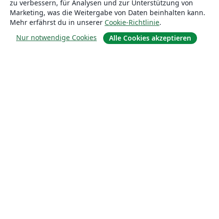
zu verbessern, für Analysen und zur Unterstützung von
Blog
Marketing, was die Weitergabe von Daten beinhalten kann.
Mehr erfährst du in unserer
Cookie-Richtlinie
.
Lösungen
Nur notwendige Cookies
Alle Cookies akzeptieren
For business
Für Universitäten
For government
Für Verlage
Customer stories
Lernen
Erste Schritte mit LaTeX in Overleaf
Vorlagen
Webinare
Overleaf-Lernzentrum