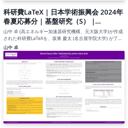
科研費LaTeX | 日本学術振興会 2024年
春夏応募分 | 基盤研究（S） |
2024.04.12
山中 卓 (高エネルギー加速器研究機構、元大阪大学)が作成
された科研費LaTeXを、坂東 慶太 (名古屋学院大学) が了承
を得てテンプレート登録しています。 詳細はこちら↓をご
山中 卓
確認ください。 http://osksn2.hep.sci.osaka-
u.ac.jp/~taku/kakenhiLaTeX/