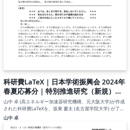
科研費LaTeX | 日本学術振興会 2024年
春夏応募分 | 特別推進研究（新規）・
日本語版その１ | 2024.04.12
山中 卓 (高エネルギー加速器研究機構、元大阪大学)が作成
された科研費LaTeXを、坂東 慶太 (名古屋学院大学) が了承
を得てテンプレート登録しています。 詳細はこちら↓をご
山中 卓
確認ください。 http://osksn2.hep.sci.osaka-
u.ac.jp/~taku/kakenhiLaTeX/