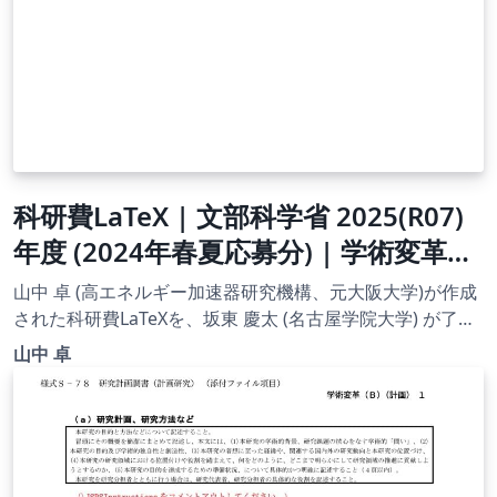
科研費LaTeX | 文部科学省 2025(R07)
年度 (2024年春夏応募分) | 学術変革領
域研究 | 学術変革領域研究(B) (総括班)
山中 卓 (高エネルギー加速器研究機構、元大阪大学)が作成
| 2024.04.12
された科研費LaTeXを、坂東 慶太 (名古屋学院大学) が了承
を得てテンプレート登録しています。 詳細はこちら↓をご
山中 卓
確認ください。 http://osksn2.hep.sci.osaka-
u.ac.jp/~taku/kakenhiLaTeX/