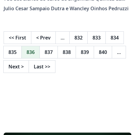
Universidade Federal de Espírito Santo (UFES), de
Julio Cesar Sampaio Dutra e Wancley Oinhos Pedruzzi
acordo com as normas da ABNT. Sugestões para
correções são bem-vindas.
<<
First
<
Prev
…
832
833
834
835
836
837
838
839
840
…
Next
>
Last
>>