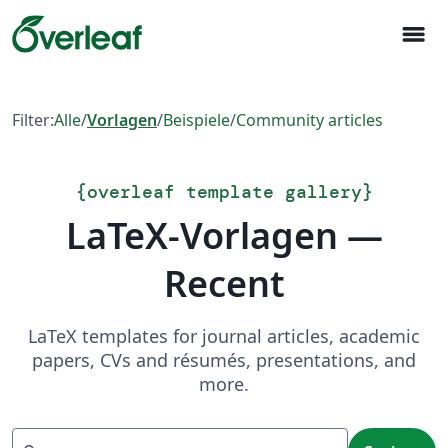
menu
Filter:
Alle
/
Vorlagen
/
Beispiele
/
Community articles
{
overleaf template gallery
}
LaTeX-Vorlagen —
Recent
LaTeX templates for journal articles, academic
papers, CVs and résumés, presentations, and
more.
Suchen