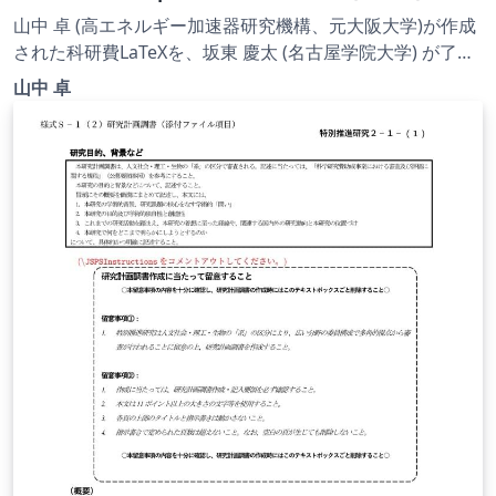
英語版 | 2024.04.12
山中 卓 (高エネルギー加速器研究機構、元大阪大学)が作成
された科研費LaTeXを、坂東 慶太 (名古屋学院大学) が了承
を得てテンプレート登録しています。 詳細はこちら↓をご
山中 卓
確認ください。 http://osksn2.hep.sci.osaka-
u.ac.jp/~taku/kakenhiLaTeX/