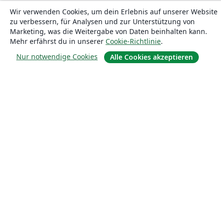
Blog
Wir verwenden Cookies, um dein Erlebnis auf unserer Website
zu verbessern, für Analysen und zur Unterstützung von
Marketing, was die Weitergabe von Daten beinhalten kann.
Lösungen
Mehr erfährst du in unserer
Cookie-Richtlinie
.
Nur notwendige Cookies
Alle Cookies akzeptieren
For business
Für Universitäten
For government
Für Verlage
Customer stories
Lernen
Erste Schritte mit LaTeX in Overleaf
Vorlagen
Webinare
Overleaf-Lernzentrum