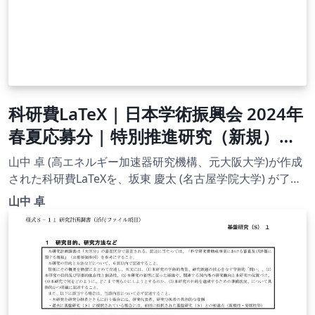
科研費LaTeX | 日本学術振興会 2024年
春夏応募分 | 特別推進研究（新規）・
日本語版その２ | 2024.04.12
山中 卓 (高エネルギー加速器研究機構、元大阪大学)が作成
された科研費LaTeXを、坂東 慶太 (名古屋学院大学) が了承
を得てテンプレート登録しています。 詳細はこちら↓をご
山中 卓
確認ください。 http://osksn2.hep.sci.osaka-
u.ac.jp/~taku/kakenhiLaTeX/