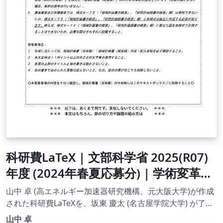
科研費LaTeX | 文部科学省 2025(R07)
年度 (2024年春夏応募分) | 学術変革領
域研究 | 学術変革領域研究(B) (領域計
山中 卓 (高エネルギー加速器研究機構、元大阪大学)が作成
画書（全体版)) | 2024.04.12
された科研費LaTeXを、坂東 慶太 (名古屋学院大学) が了承
を得てテンプレート登録しています。 詳細はこちら↓をご
山中 卓