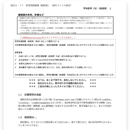
確認ください。 http://osksn2.hep.sci.osaka-
u.ac.jp/~taku/kakenhiLaTeX/