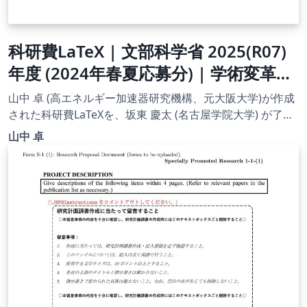
科研費LaTeX | 文部科学省 2025(R07)
年度 (2024年春夏応募分) | 学術変革領
域研究 | 学術変革領域研究(B) (計画研
山中 卓 (高エネルギー加速器研究機構、元大阪大学)が作成
究) | 2024.04.12
された科研費LaTeXを、坂東 慶太 (名古屋学院大学) が了承
を得てテンプレート登録しています。 詳細はこちら↓をご
山中 卓
確認ください。 http://osksn2.hep.sci.osaka-
u.ac.jp/~taku/kakenhiLaTeX/