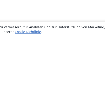
zu verbessern, für Analysen und zur Unterstützung von Marketing
n unserer
Cookie-Richtlinie
.
Über uns
Über uns
Karriere
Blog