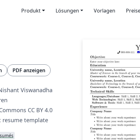
Produkt
Lösungen
Vorlagen
Preis
n
PDF anzeigen
 Nishant Viswanadha
ren
 Commons CC BY 4.0
c resume template
ésumés