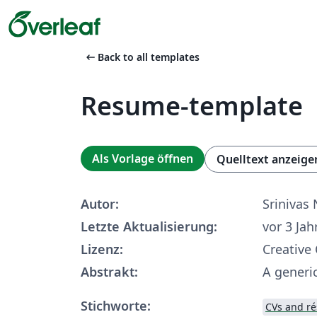
arrow_left_alt
Back to all templates
Resume-template
Als Vorlage öffnen
Quelltext anzeige
Autor:
Srinivas
Letzte Aktualisierung:
vor 3 Jah
Lizenz:
Creative
Abstrakt:
A generi
Stichworte:
CVs and r