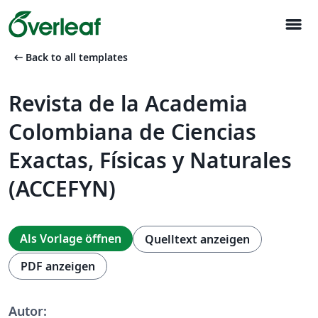
menu
arrow_left_alt
Back to all templates
Revista de la Academia
Colombiana de Ciencias
Exactas, Físicas y Naturales
(ACCEFYN)
Als Vorlage öffnen
Quelltext anzeigen
PDF anzeigen
Autor: