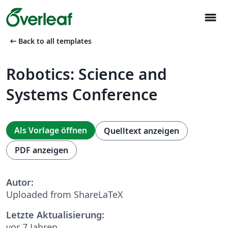
menu
arrow_left_alt
Back to all templates
Robotics: Science and
Systems Conference
Als Vorlage öffnen
Quelltext anzeigen
PDF anzeigen
Autor:
Uploaded from ShareLaTeX
Letzte Aktualisierung:
vor 7 Jahren