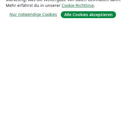
Mehr erfährst du in unserer
Cookie-Richtlinie
.
Nur notwendige Cookies
Alle Cookies akzeptieren
Über uns
Über uns
Karriere
Blog
Lösungen
For business
Für Universitäten
For government
Für Verlage
Customer stories