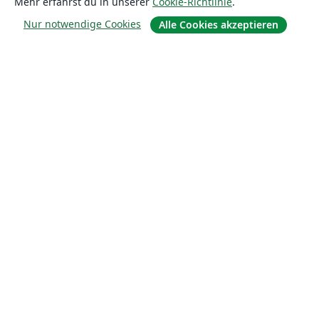
Mehr erfährst du in unserer
Cookie-Richtlinie
.
Nur notwendige Cookies
Alle Cookies akzeptieren
Über uns
Über uns
Karriere
Blog
Lösungen
For business
Für Universitäten
For government
Für Verlage
Customer stories