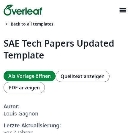
menu
arrow_left_alt
Back to all templates
SAE Tech Papers Updated
Template
Als Vorlage öffnen
Quelltext anzeigen
PDF anzeigen
Autor:
Louis Gagnon
Letzte Aktualisierung:
vor 7 Jahren