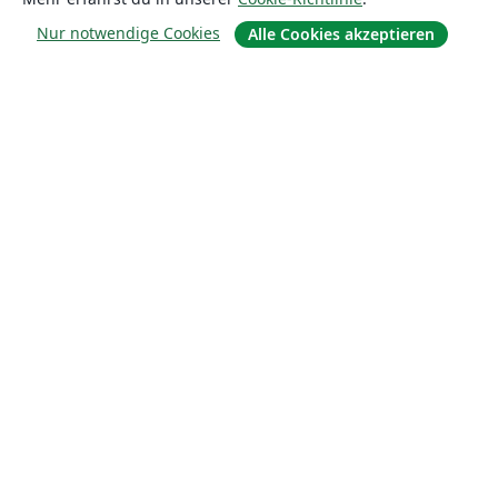
Nur notwendige Cookies
Alle Cookies akzeptieren
Über uns
Über uns
Karriere
Blog
Lösungen
For business
Für Universitäten
For government
Für Verlage
Customer stories