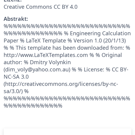
Creative Commons CC BY 4.0
Abstrakt:
%%%%%%%%%%%%%%%%%%%%%%%%%%%%
%%%%%%%%%%%%% % Engineering Calculation
Paper % LaTeX Template % Version 1.0 (20/1/13)
% % This template has been downloaded from: %
http://www.LaTeXTemplates.com % % Original
author: % Dmitry Volynkin
(dim_voly@yahoo.com.au) % % License: % CC BY-
NC-SA 3.0
(http://creativecommons.org/licenses/by-nc-
sa/3.0/) %
%%%%%%%%%%%%%%%%%%%%%%%%%%%%
%%%%%%%%%%%%%