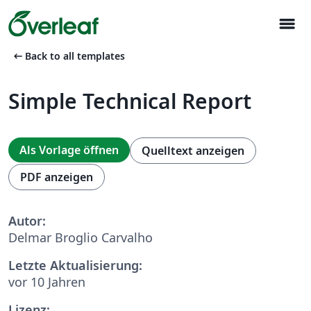
menu
arrow_left_alt
Back to all templates
Simple Technical Report
Als Vorlage öffnen
Quelltext anzeigen
PDF anzeigen
Autor:
Delmar Broglio Carvalho
Letzte Aktualisierung:
vor 10 Jahren
Lizenz: