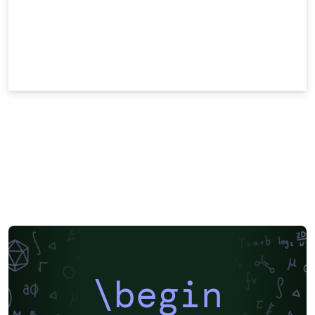
\begin