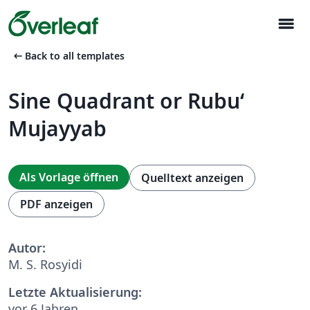
menu
arrow_left_alt
Back to all templates
Sine Quadrant or Rubu‘
Mujayyab
Als Vorlage öffnen
Quelltext anzeigen
PDF anzeigen
Autor:
M. S. Rosyidi
Letzte Aktualisierung:
vor 6 Jahren