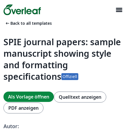
menu
arrow_left_alt
Back to all templates
SPIE journal papers: sample
manuscript showing style
and formatting
specifications
Offiziell
Als Vorlage öffnen
Quelltext anzeigen
PDF anzeigen
Autor: