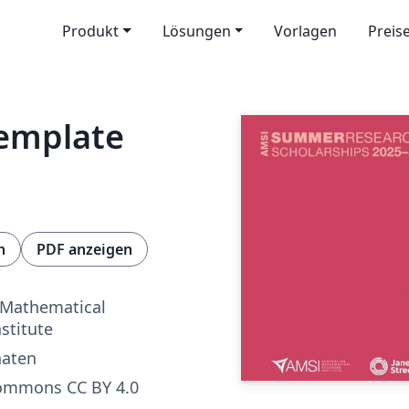
Produkt
Lösungen
Vorlagen
Preis
Template
n
PDF anzeigen
 Mathematical
stitute
naten
Commons CC BY 4.0