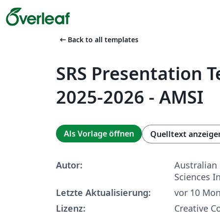
arrow_left_alt
Back to all templates
SRS Presentation 
2025-2026 - AMSI
Als Vorlage öffnen
Quelltext anzeige
Autor:
Australian
Sciences In
Letzte Aktualisierung:
vor 10 Mo
Lizenz:
Creative 