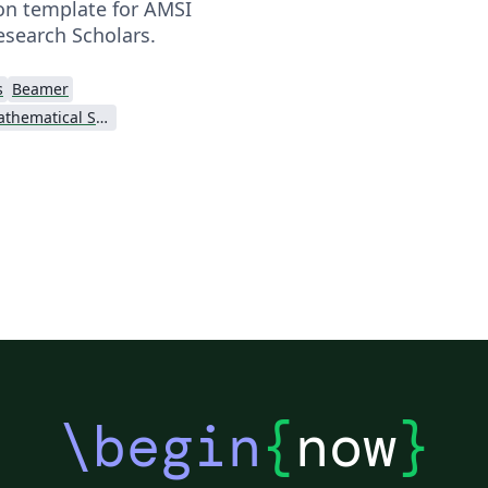
on template for AMSI
search Scholars.
s
Beamer
Australian Mathematical Sciences Institute
\begin
{
now
}