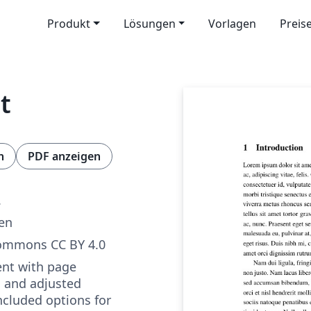
Produkt
Lösungen
Vorlagen
Preis
t
n
PDF anzeigen
.
ren
Commons CC BY 4.0
nt with page
 and adjusted
ncluded options for