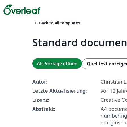
arrow_left_alt
Back to all templates
Standard documen
Als Vorlage öffnen
Quelltext anzeige
Autor:
Christian L
Letzte Aktualisierung:
vor 12 Jah
Lizenz:
Creative 
Abstrakt:
A4 docume
numbering
margins. I