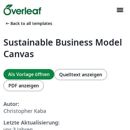
menu
arrow_left_alt
Back to all templates
Sustainable Business Model
Canvas
Als Vorlage öffnen
Quelltext anzeigen
PDF anzeigen
Autor:
Christopher Kaba
Letzte Aktualisierung:
vor 3 Jahren