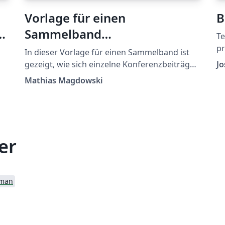
Vorlage für einen
B
Sammelband
Te
(Konferenzbeiträge
pr
In dieser Vorlage für einen Sammelband ist
in
zusammenführen)
gezeigt, wie sich einzelne Konferenzbeiträge
Jo
In
oder kurze Projektbeschreibungen zu einem
Mathias Magdowski
gemeinsamen Dokument zusammenführen
lassen. Die einzelnen Beiträge werden dazu
als PDF-Dateien aus dem Unterordner
"paper" händisch in das Dokument
eingebunden und im Inhaltsverzeichnis
er
verlinkt.
man