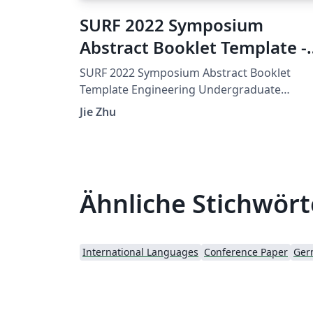
SURF 2022 Symposium
Abstract Booklet Template -
shared
SURF 2022 Symposium Abstract Booklet
Template Engineering Undergraduate
Research Office Purdue University July 13,
Jie Zhu
2022
Ähnliche Stichwört
International Languages
Conference Paper
Ger