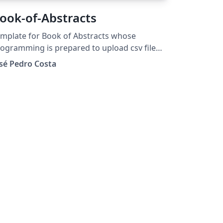
ook-of-Abstracts
mplate for Book of Abstracts whose
ogramming is prepared to upload csv files,
clude Authors Index and include Keywords
sé Pedro Costa
dex.