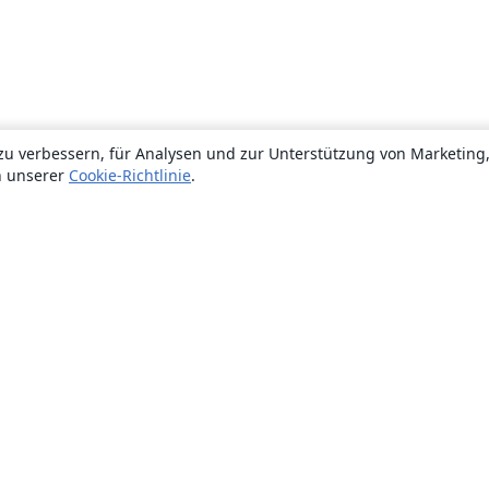
zu verbessern, für Analysen und zur Unterstützung von Marketing
n unserer
Cookie-Richtlinie
.
Über uns
Über uns
Karriere
Blog