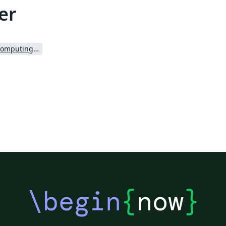
er
Association for Computing Machinery (ACM) - Official Sample Papers
\begin
{
now
}