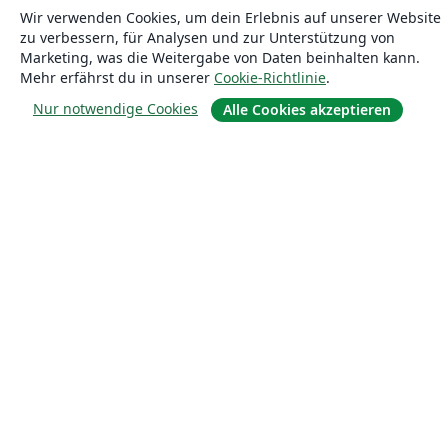
Wir verwenden Cookies, um dein Erlebnis auf unserer Website
zu verbessern, für Analysen und zur Unterstützung von
Marketing, was die Weitergabe von Daten beinhalten kann.
Mehr erfährst du in unserer
Cookie-Richtlinie
.
Über uns
Nur notwendige Cookies
Alle Cookies akzeptieren
Über uns
Karriere
Blog
Lösungen
For business
Für Universitäten
For government
Für Verlage
Customer stories