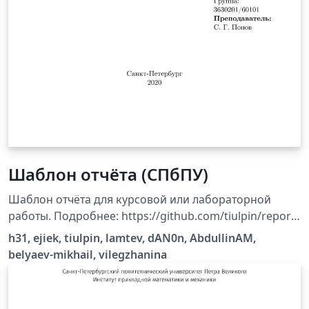
Шаблон отчёта (СПбПУ)
Шаблон отчёта для курсовой или лабораторной
работы. Подробнее: https://github.com/tiulpin/report-
template
h31, ejiek, tiulpin, lamtev, dAN0n, AbdullinAM,
belyaev-mikhail, vilegzhanina