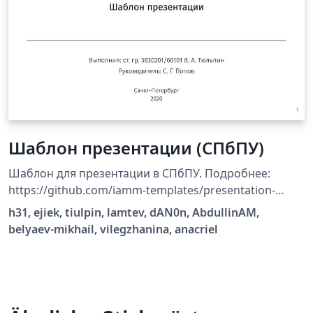
Шаблон презентации (СПбПУ)
Шаблон для презентации в СПбПУ. Подробнее:
https://github.com/iamm-templates/presentation-
template.
h31, ejiek, tiulpin, lamtev, dAN0n, AbdullinAM,
belyaev-mikhail, vilegzhanina, anacriel