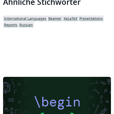
Ähnliche Stichwörter
International Languages
Beamer
XeLaTeX
Presentations
Reports
Russian
\begin