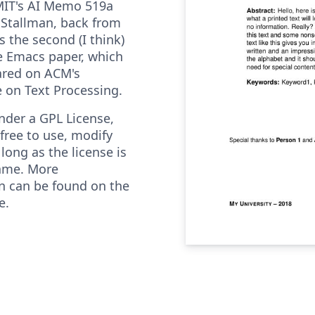
MIT's AI Memo 519a
 Stallman, back from
s the second (I think)
e Emacs paper, which
ared on ACM's
 on Text Processing.
nder a GPL License,
free to use, modify
 long as the license is
ame. More
n can be found on the
e.