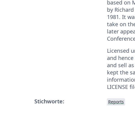
based on 
by Richard
1981. It wa
take on th
later appe
Conference
Licensed u
and hence 
and sell as
kept the s
informatio
LICENSE fil
Stichworte:
Reports