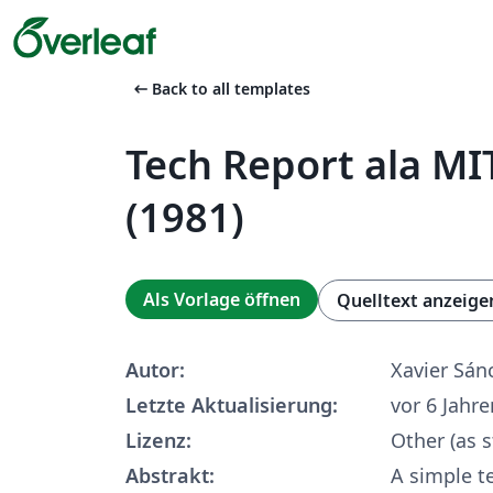
arrow_left_alt
Back to all templates
Tech Report ala MI
(1981)
Als Vorlage öffnen
Quelltext anzeige
Autor:
Xavier Sán
Letzte Aktualisierung:
vor 6 Jahre
Lizenz:
Other (as s
Abstrakt:
A simple t