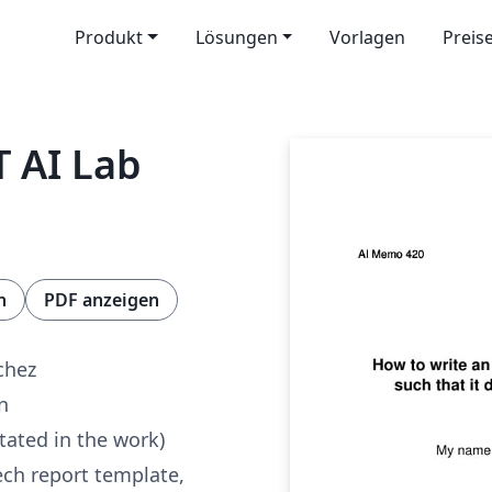
Produkt
Lösungen
Vorlagen
Preis
T AI Lab
n
PDF anzeigen
chez
n
tated in the work)
ech report template,