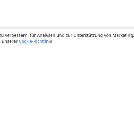
zu verbessern, für Analysen und zur Unterstützung von Marketing
n unserer
Cookie-Richtlinie
.
Über uns
Über uns
Karriere
Blog