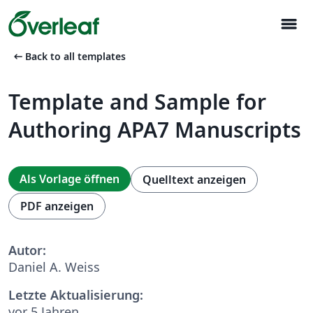
menu
arrow_left_alt
Back to all templates
Template and Sample for
Authoring APA7 Manuscripts
Als Vorlage öffnen
Quelltext anzeigen
PDF anzeigen
Autor:
Daniel A. Weiss
Letzte Aktualisierung:
vor 5 Jahren