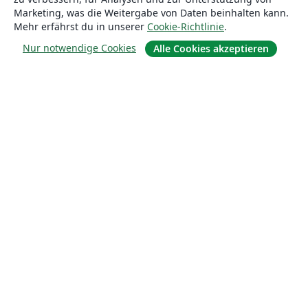
Marketing, was die Weitergabe von Daten beinhalten kann.
Mehr erfährst du in unserer
Cookie-Richtlinie
.
Nur notwendige Cookies
Alle Cookies akzeptieren
Über uns
Über uns
Karriere
Blog
Lösungen
For business
Für Universitäten
For government
Für Verlage
Customer stories