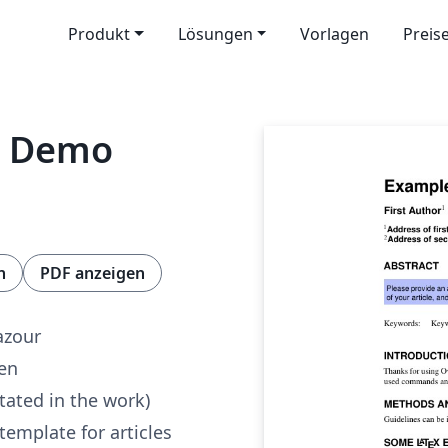
Produkt
Lösungen
Vorlagen
Preis
nt Demo
n
PDF anzeigen
azour
ren
tated in the work)
 template for articles