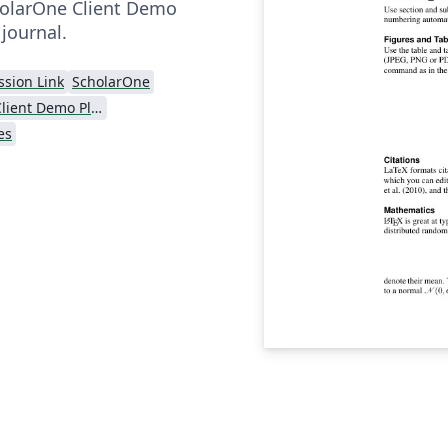
holarOne Client Demo
journal.
ssion Link
ScholarOne
ScholarOne Client Demo Plus Journal
es