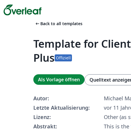
arrow_left_alt
Back to all templates
Template for Clie
Plus
Offiziell
Als Vorlage öffnen
Quelltext anzeige
Autor:
Michael M
Letzte Aktualisierung:
vor 11 Jah
Lizenz:
Other (as s
Abstrakt:
This is the