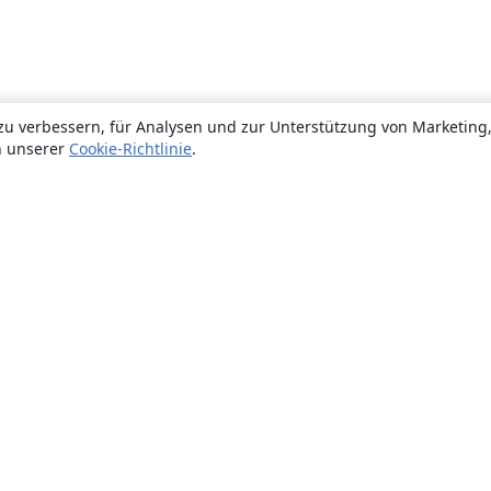
zu verbessern, für Analysen und zur Unterstützung von Marketing
n unserer
Cookie-Richtlinie
.
Über uns
Über uns
Karriere
Blog