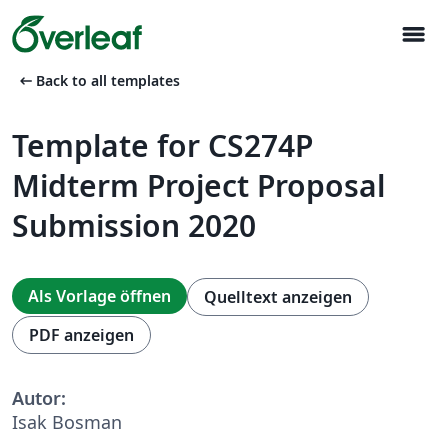
menu
arrow_left_alt
Back to all templates
Template for CS274P
Midterm Project Proposal
Submission 2020
Als Vorlage öffnen
Quelltext anzeigen
PDF anzeigen
Autor:
Isak Bosman