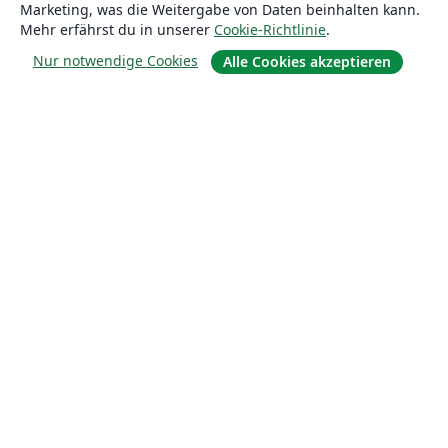
Marketing, was die Weitergabe von Daten beinhalten kann.
Mehr erfährst du in unserer
Cookie-Richtlinie
.
Nur notwendige Cookies
Alle Cookies akzeptieren
Über uns
Über uns
Karriere
Blog
Lösungen
For business
Für Universitäten
For government
Für Verlage
Customer stories