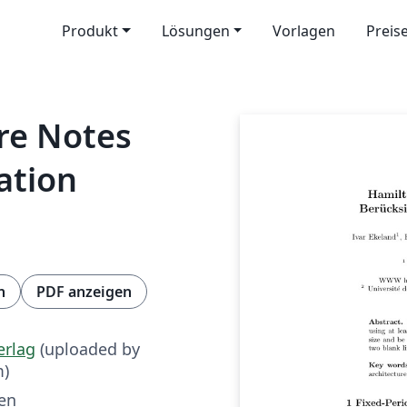
Produkt
Lösungen
Vorlagen
Preis
re Notes
ation
n
PDF anzeigen
erlag
(uploaded by
m)
ren