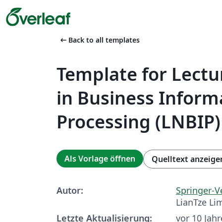
arrow_left_alt
Back to all templates
Template for Lectu
in Business Inform
Processing (LNBIP)
Als Vorlage öffnen
Quelltext anzeige
Autor:
Springer-V
LianTze Li
Letzte Aktualisierung:
vor 10 Jah