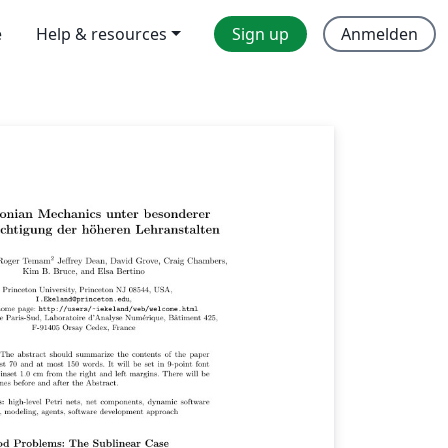
e
Help & resources
Sign up
Anmelden