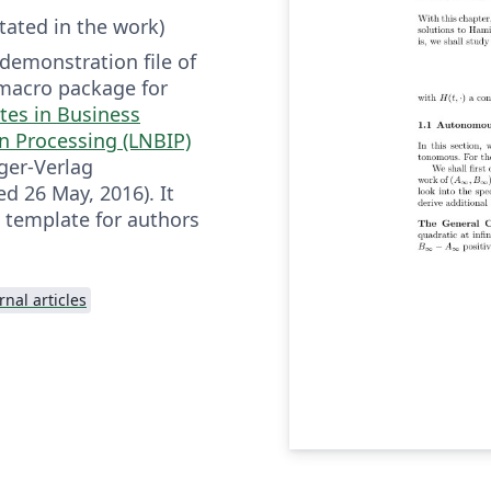
tated in the work)
 demonstration file of
macro package for
tes in Business
n Processing (LNBIP)
ger-Verlag
d 26 May, 2016). It
a template for authors
rnal articles