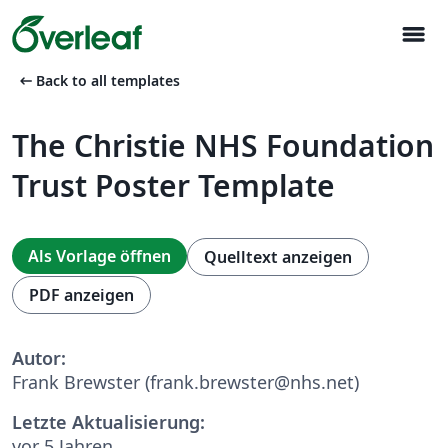
menu
arrow_left_alt
Back to all templates
The Christie NHS Foundation
Trust Poster Template
Als Vorlage öffnen
Quelltext anzeigen
PDF anzeigen
Autor:
Frank Brewster (frank.brewster@nhs.net)
Letzte Aktualisierung:
vor 5 Jahren