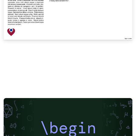
\begin