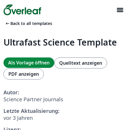
menu
arrow_left_alt
Back to all templates
Ultrafast Science Template
Als Vorlage öffnen
Quelltext anzeigen
PDF anzeigen
Autor:
Science Partner Journals
Letzte Aktualisierung:
vor 3 Jahren
Lizenz: