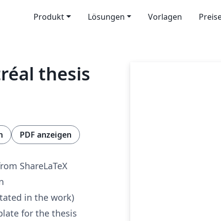
Produkt
Lösungen
Vorlagen
Preis
réal thesis
n
PDF anzeigen
from ShareLaTeX
n
tated in the work)
late for the thesis