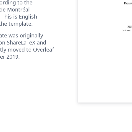
ording to the
 de Montréal
 This is English
 the template.
ate was originally
on ShareLaTeX and
ly moved to Overleaf
er 2019.