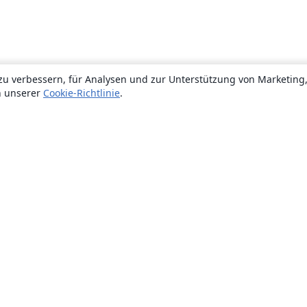
zu verbessern, für Analysen und zur Unterstützung von Marketing
n unserer
Cookie-Richtlinie
.
Über uns
Über uns
Karriere
Blog