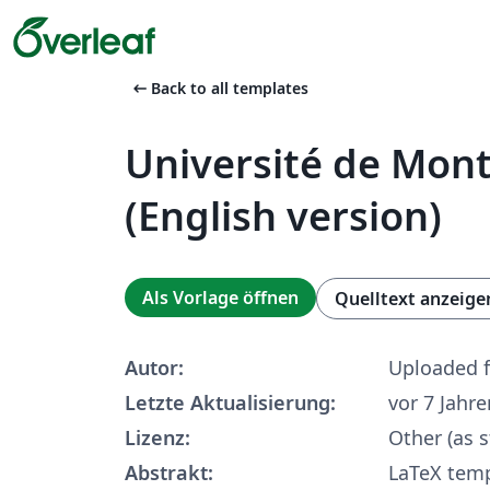
arrow_left_alt
Back to all templates
Université de Mont
(English version)
Als Vorlage öffnen
Quelltext anzeige
Autor:
Uploaded 
Letzte Aktualisierung:
vor 7 Jahre
Lizenz:
Other (as s
Abstrakt:
LaTeX temp