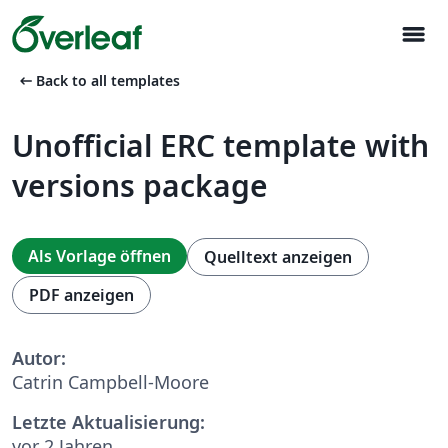
menu
arrow_left_alt
Back to all templates
Unofficial ERC template with
versions package
Als Vorlage öffnen
Quelltext anzeigen
PDF anzeigen
Autor:
Catrin Campbell-Moore
Letzte Aktualisierung:
vor 2 Jahren