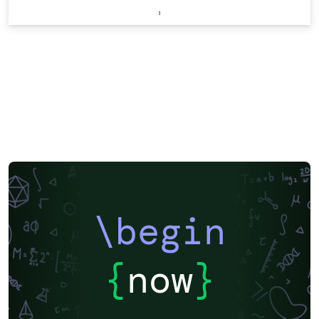
\begin
{
now
}