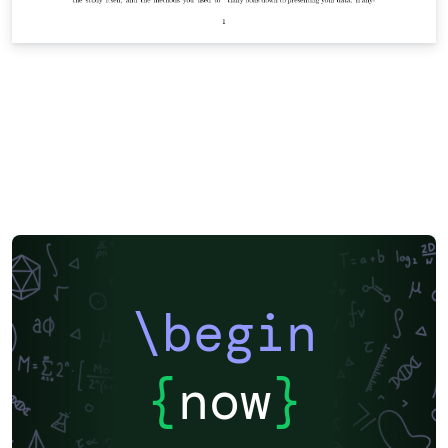
\begin
{
now
}