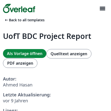
menu
arrow_left_alt
Back to all templates
UofT BDC Project Report
Als Vorlage öffnen
Quelltext anzeigen
PDF anzeigen
Autor:
Ahmed Hasan
Letzte Aktualisierung:
vor 9 Jahren
Lizenz: