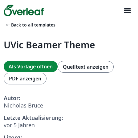
menu
arrow_left_alt
Back to all templates
UVic Beamer Theme
Als Vorlage öffnen
Quelltext anzeigen
PDF anzeigen
Autor:
Nicholas Bruce
Letzte Aktualisierung:
vor 5 Jahren
Lizenz: