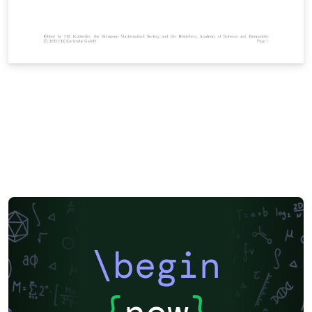
\begin