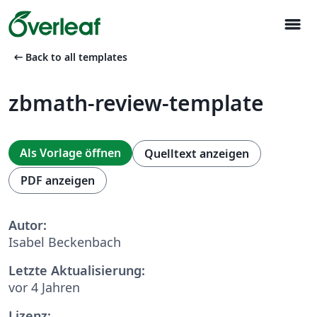
menu
arrow_left_alt
Back to all templates
zbmath-review-template
Als Vorlage öffnen
Quelltext anzeigen
PDF anzeigen
Autor:
Isabel Beckenbach
Letzte Aktualisierung:
vor 4 Jahren
Lizenz: