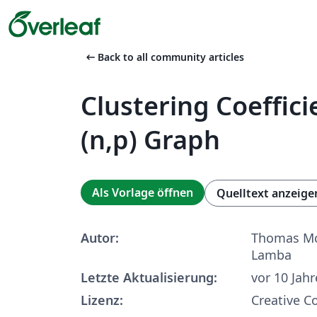
arrow_left_alt
Back to all community articles
Clustering Coeffici
(n,p) Graph
Als Vorlage öffnen
Quelltext anzeige
Autor:
Thomas Mc
Lamba
Letzte Aktualisierung:
vor 10 Jah
Lizenz:
Creative 