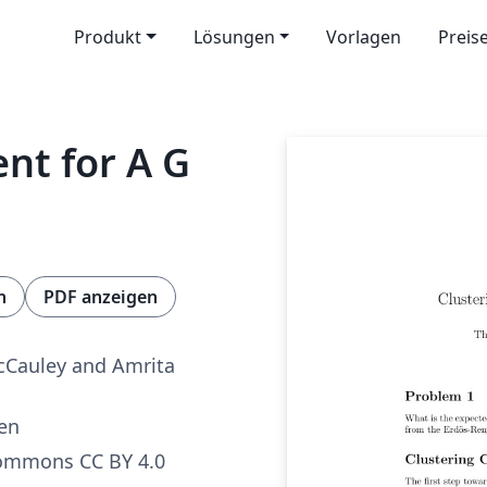
Produkt
Lösungen
Vorlagen
Preis
ent for A G
n
PDF anzeigen
Cauley and Amrita
ren
Commons CC BY 4.0