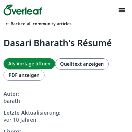
menu
arrow_left_alt
Back to all community articles
Dasari Bharath's Résumé
Als Vorlage öffnen
Quelltext anzeigen
PDF anzeigen
Autor:
barath
Letzte Aktualisierung:
vor 10 Jahren
Lizenz: