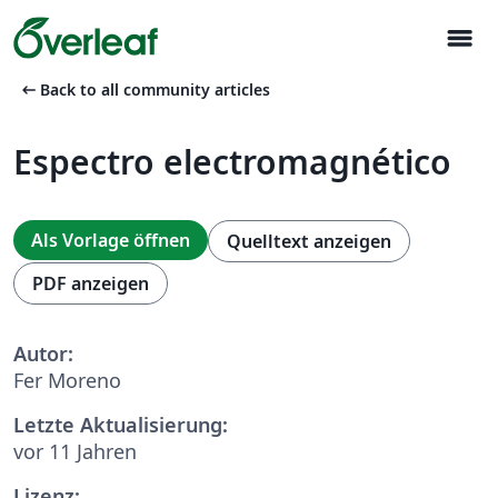
menu
arrow_left_alt
Back to all community articles
Espectro electromagnético
Als Vorlage öffnen
Quelltext anzeigen
PDF anzeigen
Autor:
Fer Moreno
Letzte Aktualisierung:
vor 11 Jahren
Lizenz: