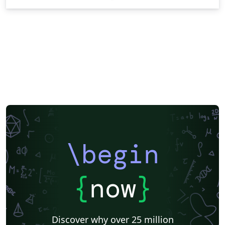
\begin
{
now
}
Discover why over 25 million