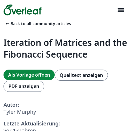
menu
arrow_left_alt
Back to all community articles
Iteration of Matrices and the
Fibonacci Sequence
Als Vorlage öffnen
Quelltext anzeigen
PDF anzeigen
Autor:
Tyler Murphy
Letzte Aktualisierung:
vor 13 Jahren