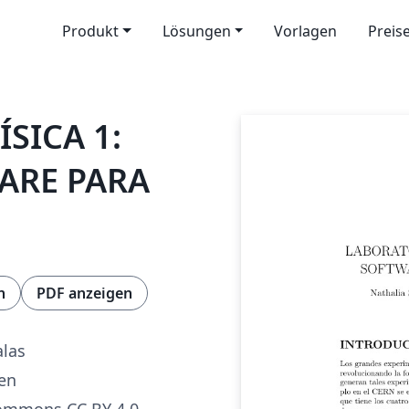
Produkt
Lösungen
Vorlagen
Preis
SICA 1:
ARE PARA
n
PDF anzeigen
alas
ren
Commons CC BY 4.0