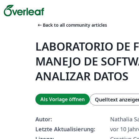
arrow_left_alt
Back to all community articles
LABORATORIO DE FÍ
MANEJO DE SOFTW
ANALIZAR DATOS
Als Vorlage öffnen
Quelltext anzeige
Autor:
Nathalia S
Letzte Aktualisierung:
vor 10 Jah
Lizenz:
Creative 