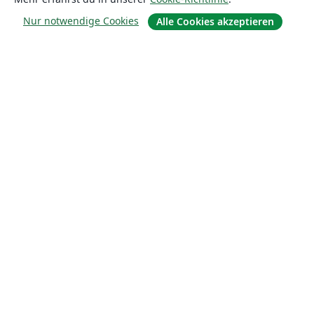
Nur notwendige Cookies
Alle Cookies akzeptieren
Über uns
Über uns
Karriere
Blog
Lösungen
For business
Für Universitäten
For government
Für Verlage
Customer stories