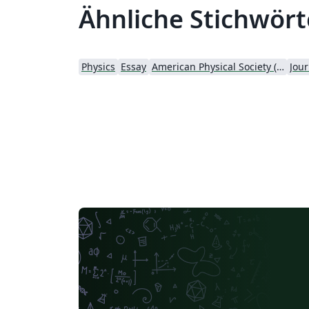
Ähnliche Stichwört
Physics
Essay
American Physical Society (APS)
Jour