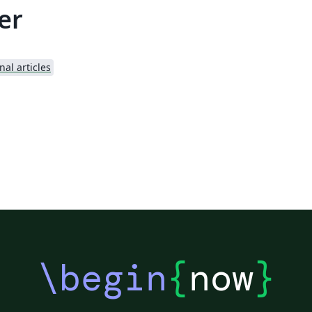
er
nal articles
\begin
{
now
}