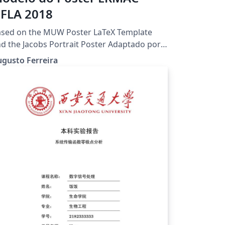
FLA 2018
ased on the MUW Poster LaTeX Template
d the Jacobs Portrait Poster Adaptado por
gusto Ferreira, Universidade Federal de
gusto Ferreira
avrasgstfrr@gmail.com