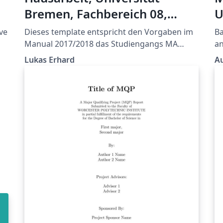
Bremen, Fachbereich 08,
U
Soziologe
ve
Dieses template entspricht den Vorgaben im
B
Manual 2017/2018 das Studiengangs MA
an
Soziologie und Sozialforschung der
Au
Lukas Erhard
Au
Universität Bremen.
L