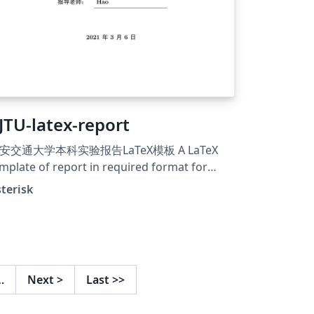
JTU-latex-report
安交通大学本科实验报告LaTeX模板 A LaTeX
mplate of report in required format for
thub: &gt;a
terisk
ef="https://github.com/chaoers/XJTU-latex-
port"&gt;https://github.com/chaoers/XJTU-
tex-report
…
Next
>
Last
>>