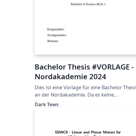
Bachelor Thesis #VORLAGE -
Nordakademie 2024
Dies ist eine Vorlage für eine Bachelor Thesi
an der Nordakademie. Da es keine
allgemeinen Anforderung bei der NAK gibt,
Dark Tews
sollte sich trotzdem unbedingt mit dem
jeweiligen Betreuenden Professor
abgesprochen werden. Sie basiert auf der
Vorlage von Christian Täumel aus seinem