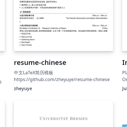
resume-chinese
I
中文LaTeX简历模板
Pl
https://github.com/zheyuye/resume-chinese
Or
s
zheyuye
Ju