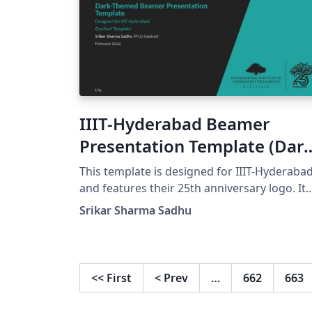
IIIT-Hyderabad Beamer
Presentation Template (Dar
Theme)
This template is designed for IIIT-Hyderaba
and features their 25th anniversary logo. It
has a dark themed color palette.
Srikar Sharma Sadhu
<<
First
<
Prev
…
662
663