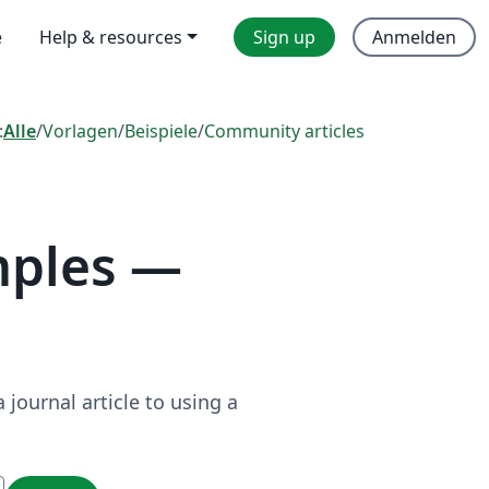
e
Help & resources
Sign up
Anmelden
:
Alle
/
Vorlagen
/
Beispiele
/
Community articles
mples —
journal article to using a