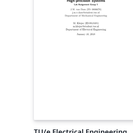
GitHub Repo:
https://github.com/CTaeumel/Latex-Vorlage
Nordakademie-Bachelorarbeit.
TU/e Electrical Engineering