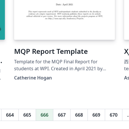
MQP Report Template
X
k
Template for the MQP Final Report for
西
students at WPI. Created in April 2021 by
te
d
Catherine Hogan, Physics and Mathematical
XJTU Gi
Catherine Hogan
As
Sciences.
hr
re
la
664
665
666
667
668
669
670