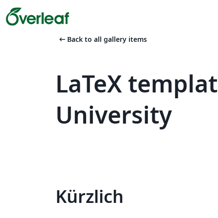
arrow_left_alt
Back to all gallery items
LaTeX templa
University
Kürzlich