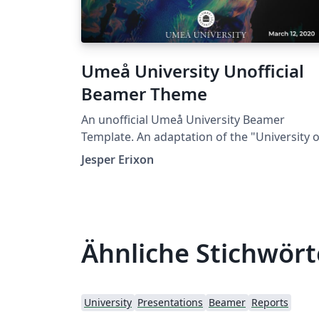
Umeå University Unofficial
Beamer Theme
An unofficial Umeå University Beamer
Template. An adaptation of the "University of
Udine Unofficial Beamer Theme" by Marco
Jesper Erixon
Basaldella
Ähnliche Stichwört
University
Presentations
Beamer
Reports