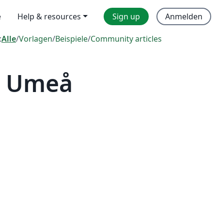
e
Help & resources
Sign up
Anmelden
:
Alle
/
Vorlagen
/
Beispiele
/
Community articles
— Umeå