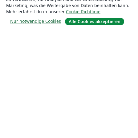
Marketing, was die Weitergabe von Daten beinhalten kann.
Mehr erfährst du in unserer
Cookie-Richtlinie
.
Nur notwendige Cookies
Alle Cookies akzeptieren
Über uns
Über uns
Karriere
Blog
Lösungen
For business
Für Universitäten
For government
Für Verlage
Customer stories