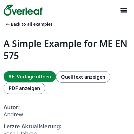
menu
arrow_left_alt
Back to all examples
A Simple Example for ME EN
575
Als Vorlage öffnen
Quelltext anzeigen
PDF anzeigen
Autor:
Andrew
Letzte Aktualisierung:
vor 11 Jahren