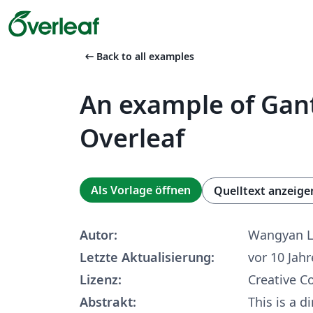
arrow_left_alt
Back to all examples
An example of Gant
Overleaf
Als Vorlage öffnen
Quelltext anzeige
Autor:
Wangyan L
Letzte Aktualisierung:
vor 10 Jah
Lizenz:
Creative 
Abstrakt:
This is a d