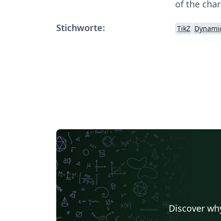
of the char
Stichworte:
TikZ
Dynamic
Discover why