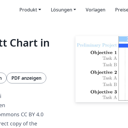
Produkt
Lösungen
Vorlagen
Preis
t Chart in
n
PDF anzeigen
i
ren
Commons CC BY 4.0
irect copy of the