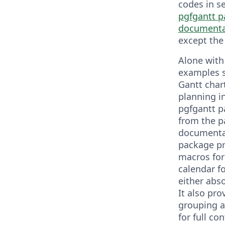
codes in se
pgfgantt 
documenta
except the 
Alone wit
examples 
Gantt chart
planning i
pgfgantt p
from the 
documentat
package pr
macros for
calendar fo
either abso
It also pro
grouping a
for full co