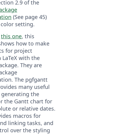
ction 2.9 of the
package
tion
(See page 45)
color setting.
h
this one
, this
shows how to make
s for project
n LaTeX with the
ackage. They are
package
ion. The pgfgantt
ovides many useful
 generating the
r the Gantt chart for
lute or relative dates.
vides macros for
nd linking tasks, and
ntrol over the styling