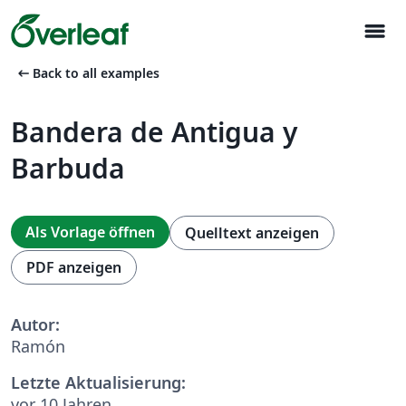
menu
arrow_left_alt
Back to all examples
Bandera de Antigua y
Barbuda
Als Vorlage öffnen
Quelltext anzeigen
PDF anzeigen
Autor:
Ramón
Letzte Aktualisierung:
vor 10 Jahren