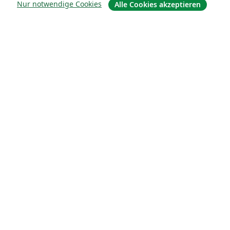
Nur notwendige Cookies
Alle Cookies akzeptieren
Über uns
Über uns
Karriere
Blog
Lösungen
For business
Für Universitäten
For government
Für Verlage
Customer stories
Lernen