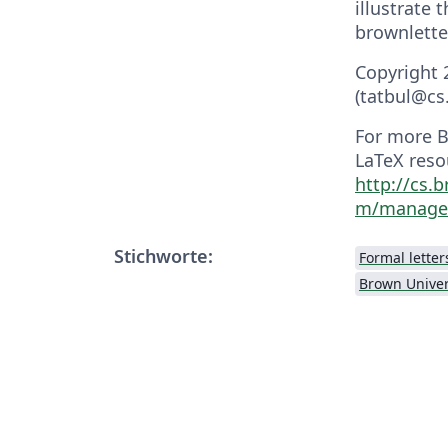
illustrate 
brownletter
Copyright 
(tatbul@cs
For more B
LaTeX reso
http://cs.
m/managed
Stichworte:
Formal letter
Brown Univer