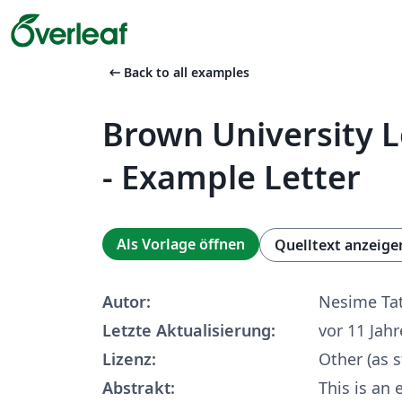
arrow_left_alt
Back to all examples
Brown University 
- Example Letter
Als Vorlage öffnen
Quelltext anzeige
Autor:
Nesime Ta
Letzte Aktualisierung:
vor 11 Jah
Lizenz:
Other (as s
Abstrakt:
This is an 