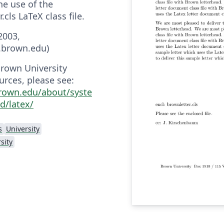
the use of the
.cls LaTeX class file.
2003,
.brown.edu)
rown University
urces, please see:
brown.edu/about/syste
/latex/
s
University
sity