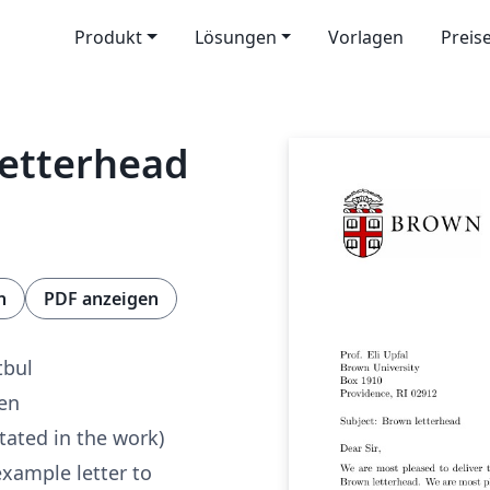
Produkt
Lösungen
Vorlagen
Preis
Letterhead
n
PDF anzeigen
tbul
ren
tated in the work)
example letter to