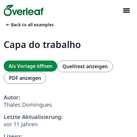
menu
arrow_left_alt
Back to all examples
Capa do trabalho
Als Vorlage öffnen
Quelltext anzeigen
PDF anzeigen
Autor:
Thales Domingues
Letzte Aktualisierung:
vor 11 Jahren
Lizenz: