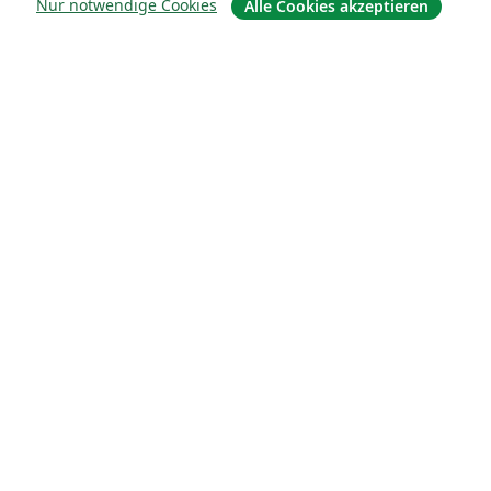
Nur notwendige Cookies
Alle Cookies akzeptieren
Über uns
Über uns
Karriere
Blog
Lösungen
For business
Für Universitäten
For government
Für Verlage
Customer stories
Lernen