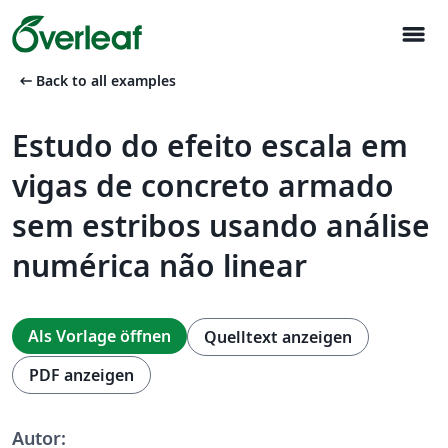
menu
arrow_left_alt
Back to all examples
Estudo do efeito escala em
vigas de concreto armado
sem estribos usando análise
numérica não linear
Als Vorlage öffnen
Quelltext anzeigen
PDF anzeigen
Autor: