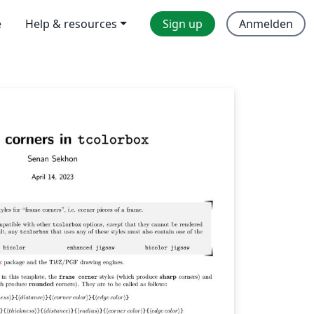
e
Help & resources
Sign up
Anmelden