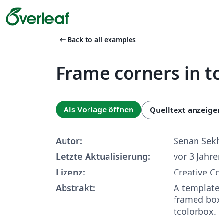
arrow_left_alt
Back to all examples
Frame corners in t
Als Vorlage öffnen
Quelltext anzeige
Autor:
Senan Sek
Letzte Aktualisierung:
vor 3 Jahre
Lizenz:
Creative 
Abstrakt:
A template
framed bo
tcolorbox.