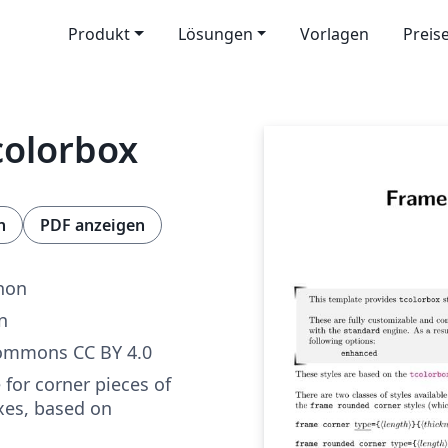
Produkt
Lösungen
Vorlagen
Preis
colorbox
n
PDF anzeigen
hon
n
Commons CC BY 4.0
 for corner pieces of
xes, based on